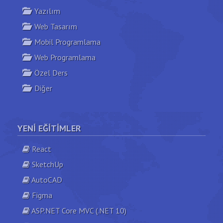
Yazılım
Web Tasarım
Mobil Programlama
Web Programlama
Özel Ders
Diğer
YENI EĞITIMLER
React
SketchUp
AutoCAD
Figma
ASP.NET Core MVC (.NET 10)