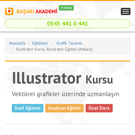
4 online
BAŞARI
AKADEMİ
Togg
navig
0545 441 0 441
Anasayfa
Eğitimler
Grafik Tasarım
Illustrator Kursu, Illustrator Eğitimi (Ankara)
Illustrator
Kursu
Vektörel grafikler üzerinde uzmanlaşın
Sınıf Eğitimi
Uzaktan Eğitim
Özel Ders