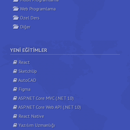
Web Programlama
Özel Ders
Diğer
YENI EĞITIMLER
React
SketchUp
AutoCAD
Figma
ASP.NET Core MVC (.NET 10)
ASP.NET Core Web API (.NET 10)
React Native
Yazılım Uzmanlığı